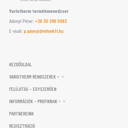
Variotherm termékmenedzser
Adonyi Péter:
‭+36 30 296 5063‬
E-mail:
p.adonyi@mhmkft.hu
KEZDŐOLDAL
VARIOTHERM RENDSZEREK
3
FELÚJÍTÁS – EGYSZERŰEN
INFORMÁCIÓK – PROFIKNAK
3
PARTNEREINK
REGISZTRÁCIÓ