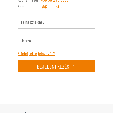
E-mail:
p.adonyi@mhmkft.hu
Elfelejtette jelszavát?
BEJELENTKEZÉS