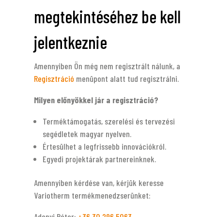
megtekintéséhez be kell
jelentkeznie
Amennyiben Ön még nem regisztrált nálunk, a
Regisztráció
menüpont alatt tud regisztrálni.
Milyen előnyökkel jár a regisztráció?
Terméktámogatás, szerelési és tervezési
segédletek magyar nyelven.
Értesülhet a legfrissebb innovációkról.
Egyedi projektárak partnereinknek.
Amennyiben kérdése van, kérjük keresse
Variotherm termékmenedzserünket:
Adonyi Péter:
‭+36 30 296 5063‬