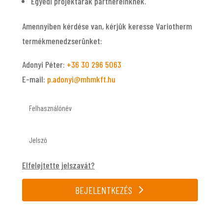
Egyedi projektárak partnereinknek.
Amennyiben kérdése van, kérjük keresse Variotherm
termékmenedzserünket:
Adonyi Péter:
‭+36 30 296 5063‬
E-mail:
p.adonyi@mhmkft.hu
Elfelejtette jelszavát?
BEJELENTKEZÉS