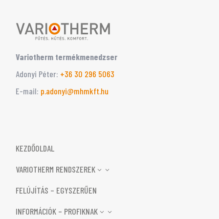
Variotherm termékmenedzser
Adonyi Péter:
‭+36 30 296 5063‬
E-mail:
p.adonyi@mhmkft.hu
KEZDŐOLDAL
VARIOTHERM RENDSZEREK
3
FELÚJÍTÁS – EGYSZERŰEN
INFORMÁCIÓK – PROFIKNAK
3