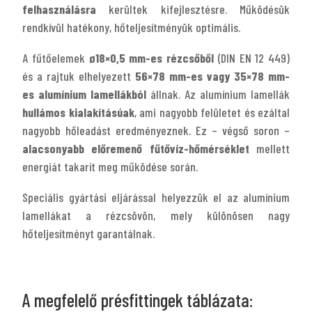
felhasználásra
kerültek kifejlesztésre. Működésük
rendkívül hatékony, hőteljesítményük optimális.
A fűtőelemek
ø18×0,5 mm-es rézcsőből
(DIN EN 12 449)
és a rajtuk elhelyezett
56×78 mm-es vagy 35×78 mm-
es alumínium lamellákból
állnak. Az alumínium lamellák
hullámos kialakításúak
, ami nagyobb felületet és ezáltal
nagyobb hőleadást eredményeznek. Ez – végső soron –
alacsonyabb előremenő fűtővíz-hőmérséklet
mellett
energiát takarít meg működése során.
Speciális gyártási eljárással helyezzük el az alumínium
lamellákat a rézcsövön, mely különösen nagy
hőteljesítményt garantálnak.
A megfelelő présfittingek táblázata: