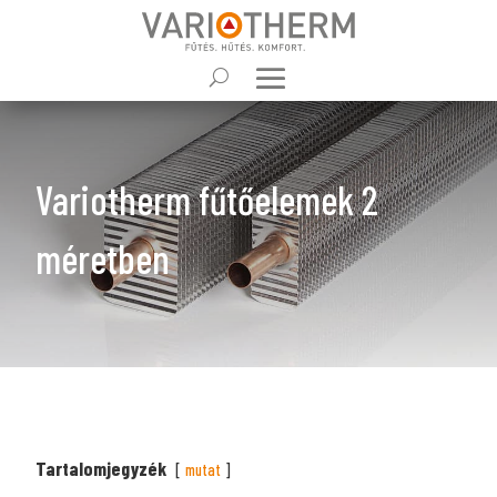
Variotherm fűtőelemek 2
méretben
Tartalomjegyzék
mutat