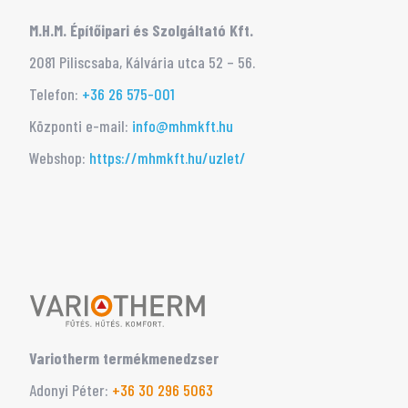
M.H.M. Építőipari és Szolgáltató Kft.
2081 Piliscsaba, Kálvária utca 52 – 56.
Telefon:
+36 26 575-001
Központi e-mail:
info@mhmkft.hu
Webshop:
https://mhmkft.hu/uzlet/
Variotherm termékmenedzser
Adonyi Péter:
‭+36 30 296 5063‬