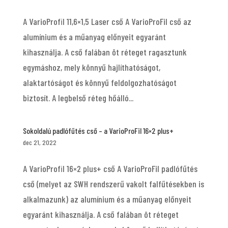
A VarioProfil 11,6×1,5 Laser cső A VarioProFil cső az
alumínium és a műanyag előnyeit egyaránt
kihasználja. A cső falában öt réteget ragasztunk
egymáshoz, mely könnyű hajlíthatóságot,
alaktartóságot és könnyű feldolgozhatóságot
biztosít. A legbelső réteg hőálló...
Sokoldalú padlófűtés cső – a VarioProFil 16×2 plus+
dec 21, 2022
A VarioProfil 16×2 plus+ cső A VarioProFil padlófűtés
cső (melyet az SWH rendszerű vakolt falfűtésekben is
alkalmazunk) az alumínium és a műanyag előnyeit
egyaránt kihasználja. A cső falában öt réteget