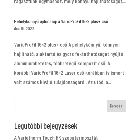
ragasztunk egymáshoz, mely könnyű hajlíthatóságot,...
Pehelykönnyű újdonság: a VarioProFil 16×2 plus+ cső
dec 19, 2022
VarioProFil 16×2 plus+ cső A pehelykönnyű, könnyen
hajlítható, alaktartó és gyors fektethetőséget nyújtó
alumíniumbetétes, többrétegű kompozit cső. A
korábbi VarioProFil 16×2 Laser cső korábban is ismert
volt számos kiváló tulajdonságáról. Az utód, a...
Keresés
Legutóbbi bejegyzések
A Variotherm Touch HK szobatermosztát