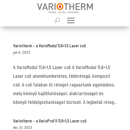
Variotherm – a VarioModul 11,6×1,5 Laser cső
jan 6, 2023
A VarioModul 11,6×1,5 Laser cső A VarioModul 11,6×1,5
Laser cső alumíniumbetétes, többrétegű, kompozit
cső. A cső falában öt réteget ragasztunk egymáshoz,
mely könnyű hajlíthatóságot, alaktartóságot és
könnyű feldolgozhatóságot biztosít. A legbelső réteg...
Variotherm – a VarioProFil 11,6×1,5 Laser cső
dec 21, 2022