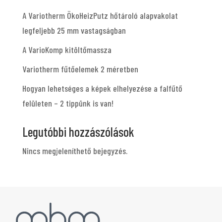
A Variotherm ÖkoHeizPutz hőtároló alapvakolat
legfeljebb 25 mm vastagságban
A VarioKomp kitöltőmassza
Variotherm fűtőelemek 2 méretben
Hogyan lehetséges a képek elhelyezése a falfűtő
felületen – 2 tippünk is van!
Legutóbbi hozzászólások
Nincs megjeleníthető bejegyzés.