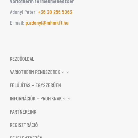
Variotherm termékmenedzser
Adonyi Péter:
‭+36 30 296 5063‬
E-mail:
p.adonyi@mhmkft.hu
KEZDŐOLDAL
VARIOTHERM RENDSZEREK
3
FELÚJÍTÁS – EGYSZERŰEN
INFORMÁCIÓK – PROFIKNAK
3
PARTNEREINK
REGISZTRÁCIÓ